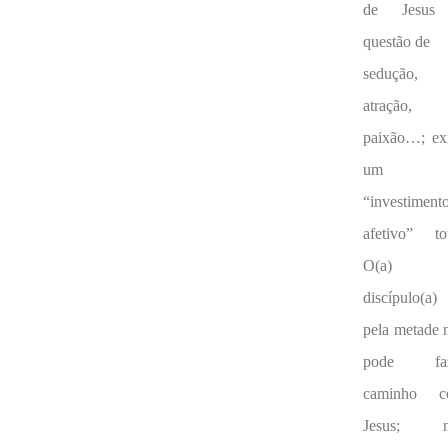
de Jesus
questão de
sedução, 
atração, 
paixão…; ex
um
“investiment
afetivo” tot
O(a)
discípulo(a)
pela metade 
pode faz
caminho c
Jesus; n