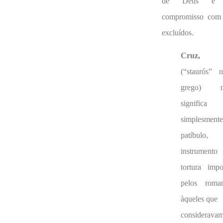
de Deus e
compromisso com
excluídos.
Cruz,
(“staurós” 
grego) n
significa
simplesmente
patíbulo,
instrumento
tortura impo
pelos roma
àqueles que
considerava