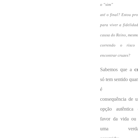
o “sim”
até o final? Estou pr
para viver a fidelida
causa do Reino, mesm
correndo o risco
encontrar cruzes?
Sabemos que a
c
só tem sentido qua
é
consequência de 
opção autêntica
favor da vida ou
uma verda