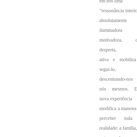
em nós uma
“ressonância interio
absolutamente
iluminadora
motivadora, q
desperta,
ativa e mobiliz
segui-lo,
descentrando-nos
nós mesmos. E
nova experiência
modifica a maneira
perceber toda
realidade: a família