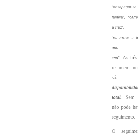
“desapegar-se
família”, “carr
a cruz”,
a
“renunciar
que
As três
tem”.
resumem n
só:
disponibilida
total.
Sem e
não pode ha
seguimento.
O seguime