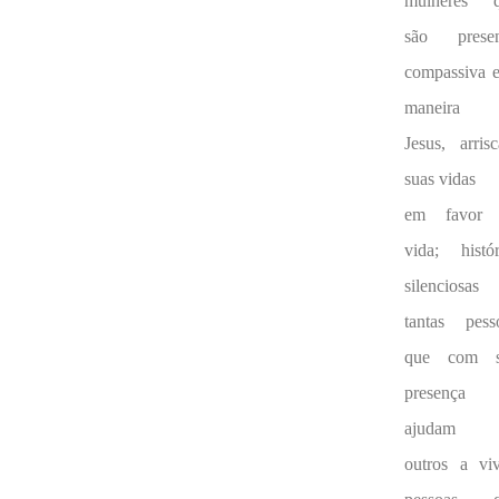
mulheres 
são prese
compassiva e
maneira 
Jesus, arris
suas vidas
em favor 
vida; histór
silenciosas
tantas pess
que com s
presença
ajudam 
outros a viv