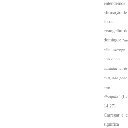
entendemo
afirmação de
Jesus 
evangelho de
domingo:
“q
não carrega 
cruz e não
caminha atrás
mim, não pode 
meu
(Lc
discípulo”
14,27).
Carregar a c
significa