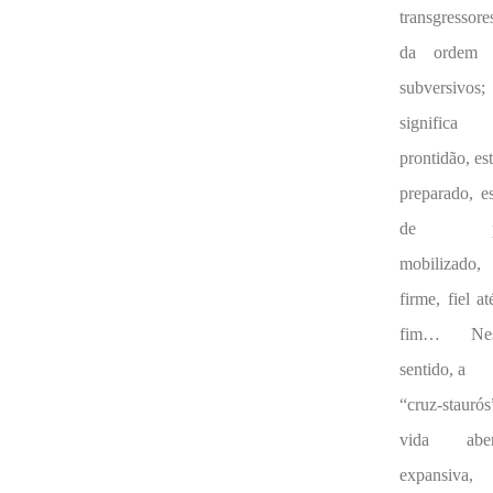
transgressore
da ordem 
subversivos;
significa
prontidão, est
preparado, es
de p
mobilizado,
firme, fiel at
fim… Nes
sentido, a
“cruz-staurós
vida aber
expansiva,