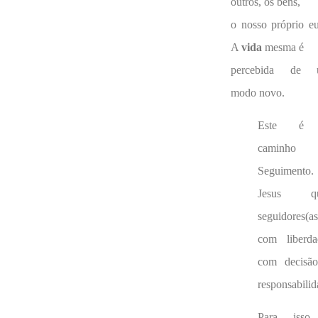
outros, os bens,
o nosso próprio 
A
vida
mesma é
percebida de 
modo novo.
Este é
caminho 
Seguimento.
Jesus qu
seguidores(as
com liberda
com decisã
responsabilid
Para isso