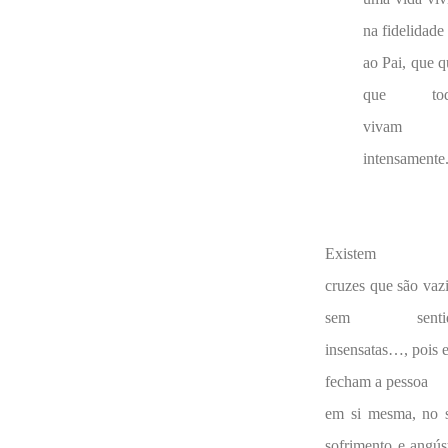
na fidelidade
ao Pai, que q
que tod
vivam
intensamente
Existem
cruzes que são vazi
sem sentid
insensatas…, pois e
fecham a pessoa
em si mesma, no 
sofrimento e angúst