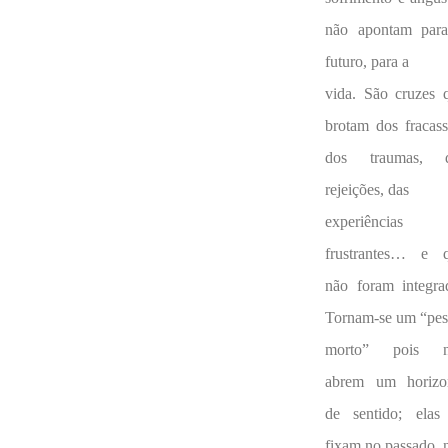
não apontam par
futuro, para a
vida. São cruzes 
brotam dos fracass
dos traumas, 
rejeições, das
experiências
frustrantes… e 
não foram integra
Tornam-se um “pe
morto” pois n
abrem um horizo
de sentido; elas
fixam no passado, 