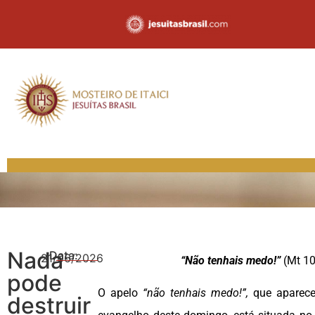
Nada
Data:
21/06/2026
“Não tenhais medo!”
(Mt 10
pode
O apelo
“não tenhais medo!”,
que aparece
destruir