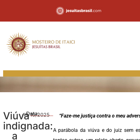
Viúva
Data:
19/10/2025
“Faze-me justiça contra o meu advers
indignada:
A parábola da viúva e do juiz sem e
a