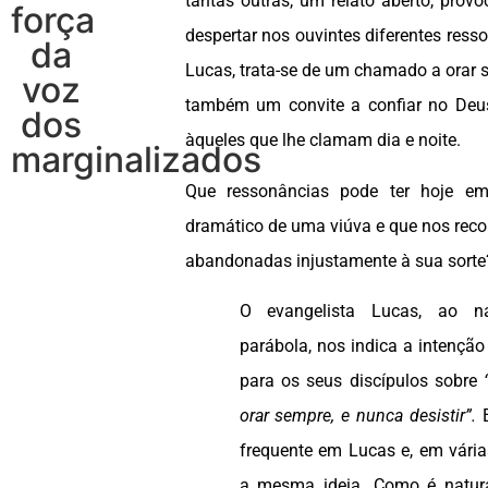
tantas outras, um relato aberto, prov
força
despertar nos ouvintes diferentes res
da
Lucas, trata-se de um chamado a orar s
voz
também um convite a confiar no Deus
dos
àqueles que lhe clamam dia e noite.
marginalizados
Que ressonâncias pode ter hoje em
dramático de uma viúva e que nos reco
abandonadas injustamente à sua sorte
O evangelista Lucas, ao na
parábola, nos indica a intenção
para os seus discípulos sobre
orar sempre, e nunca desistir”.
E
frequente em Lucas e, em vária
a mesma ideia. Como é natura