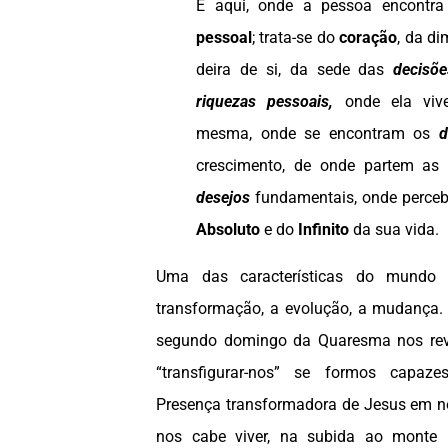
É aqui, onde a pessoa encontr
pessoal
; trata-se do
coração
, da d
deira de si, da sede das
decisõe
riquezas pessoais,
onde ela vi
mesma, onde se encontram os
d
crescimento, de onde partem a
desejos
fundamentais, onde perce
Absoluto
e do
Infinito
da sua vida.
Uma das características do mundo
transformação, a evolução, a mudança.
segundo domingo da Quaresma nos reve
“transfigurar-nos” se formos capaz
Presença transformadora de Jesus em 
nos cabe viver, na subida ao monte 