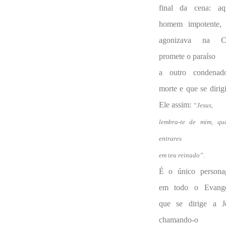
final da cena: aq
homem impotente,
agonizava na Cr
promete o paraíso
a outro condena
morte e que se dirigi
Ele assim:
“Jesus,
lembra-te de mim, qu
entrares
em teu reinado”.
É o único person
em todo o Evang
que se dirige a J
chamando-o