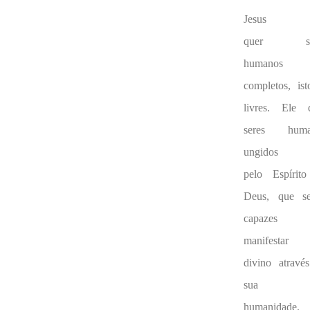
Jesus
quer se
humanos
completos, ist
livres. Ele 
seres huma
ungidos
pelo Espírit
Deus, que s
capazes
manifesta
divino atravé
sua
humanidade.