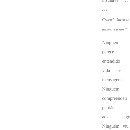
insultava:
“Tu
és o
Cristo? Salva-te
mesmo e a nós!”.
Ninguém
parece 
entendido 
vida e 
mensagem.
Ninguém
compreendeu
perdão
aos algoz
Ninguém viu