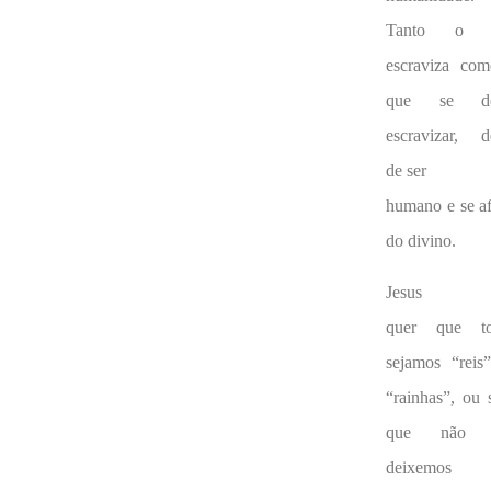
Tanto o 
escraviza co
que se de
escravizar, d
de ser
humano e se af
do divino.
Jesus
quer que to
sejamos “reis
“rainhas”, ou s
que não 
deixemos