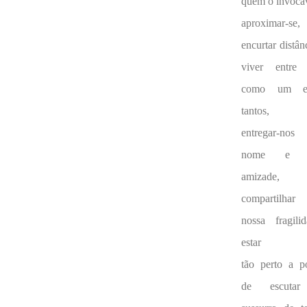
quem o invoca
aproximar-se,
encurtar distân
viver entre
como um en
tantos,
entregar-nos
nome e 
amizade,
compartilha
nossa fragilid
estar
tão perto a p
de escuta