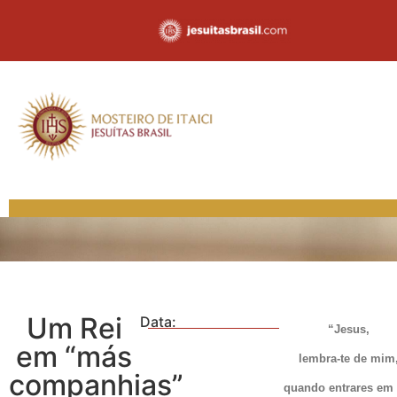
Um Rei
Data:
“Jesus,
em “más
lembra-te de mim
companhias”
quando entrares em 