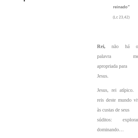
reinado
”
(Lc 23,42)
Rei,
não há ou
palavra me
apropriada para
Jesus.
Jesus, rei atípico
reis deste mundo v
às custas de seus
súditos: explora
dominando…