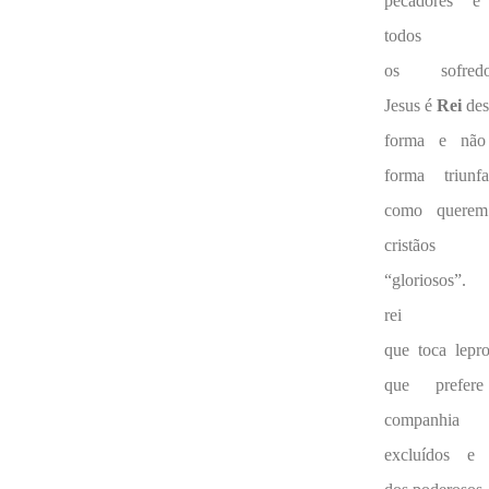
pecadores e
todos
os sofredor
Jesus é
Rei
des
forma e não
forma triunfal
como querem
cristãos
“gloriosos”
rei
que toca lepro
que prefer
companhia 
excluídos e