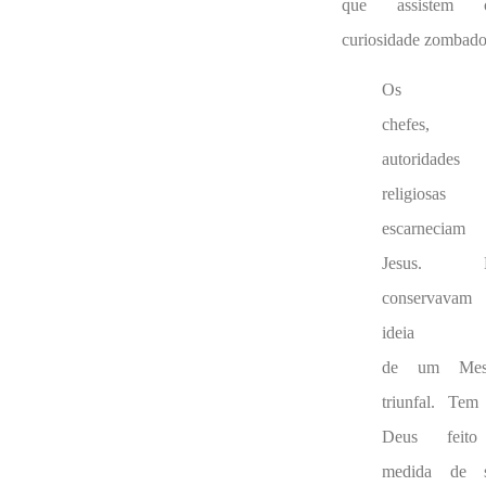
que assistem 
curiosidade zombado
Os
chefes,
autoridades
religiosas
escarneciam
Jesus. E
conservava
ideia
de um Mess
triunfal. Te
Deus feit
medida de s