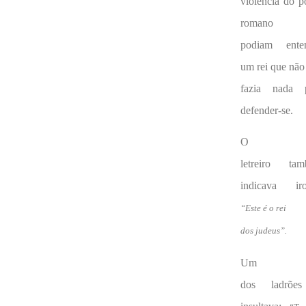
violência do p
romano 
podiam ente
um rei que não
fazia nada 
defender-se.
O
letreiro ta
indicava iro
“Este é o rei
dos judeus”.
Um
dos ladrõe