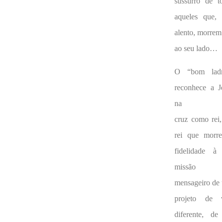
sussurro de t
aqueles que,
alento, morrem
ao seu lado…
O “bom ladr
reconhece a J
na
cruz como rei
rei que morr
fidelidade à
missão 
mensageiro de
projeto de 
diferente, d