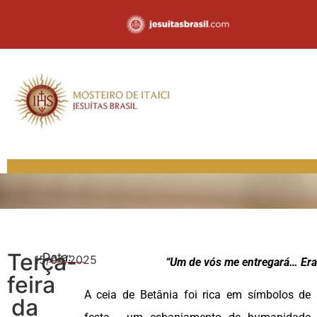
Terça-
Data:
15/04/2025
“Um de vós me entregará… Era
feira
A ceia de Betânia foi rica em símbolos de
da