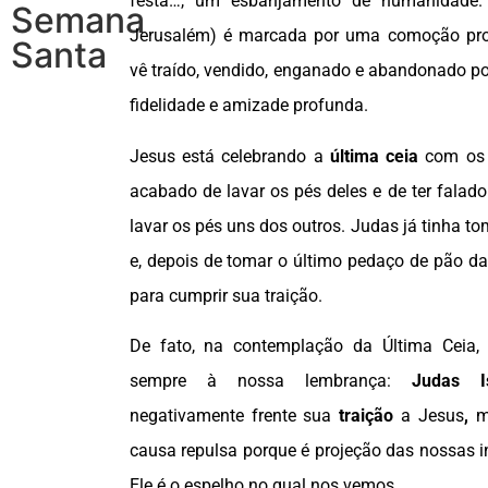
festa…, um esbanjamento de humanidade.
Semana
Jerusalém) é marcada por uma comoção pro
Santa
vê traído, vendido, enganado e abandonado p
fidelidade e amizade profunda.
Jesus está celebrando a
última ceia
com os s
acabado de lavar os pés deles e de ter falad
lavar os pés uns dos outros. Judas já tinha t
e, depois de tomar o último pedaço de pão d
para cumprir sua traição.
De fato, na contemplação da Última Ceia
sempre à nossa lembrança:
Judas I
negativamente frente sua
traição
a Jesus
,
ma
causa repulsa porque é projeção das nossas in
Ele é o espelho no qual nos vemos.