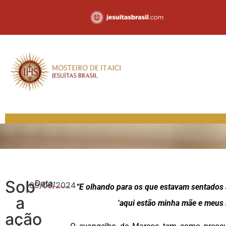
Sob
Data:
09/06/2024
“E olhando para os que estavam sentados a
a
‘aqui estão minha mãe e meus
ação