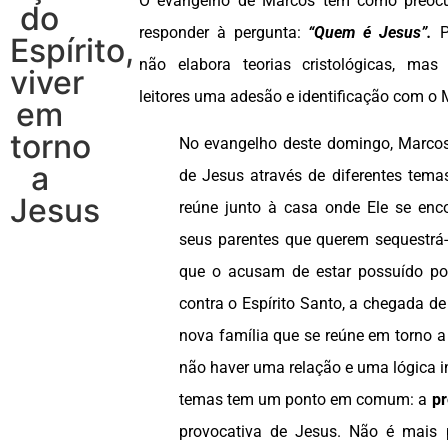
O evangelho de Marcos tem como preoc
do
responder à pergunta:
“Quem é Jesus”.
P
Espírito,
não elabora teorias cristológicas, mas
viver
leitores uma adesão e identificação com o M
em
torno
No evangelho deste domingo, Marcos
a
de Jesus através de diferentes tema
Jesus
reúne junto à casa onde Ele se enc
seus parentes que querem sequestrá-l
que o acusam de estar possuído po
contra o Espírito Santo, a chegada d
nova família que se reúne em torno 
não haver uma relação e uma lógica in
temas tem um ponto em comum: a
p
provocativa de Jesus. Não é mais 