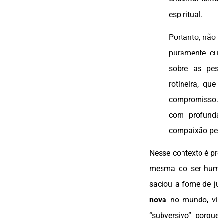
espiritual.
Portanto, não
puramente cu
sobre as pe
rotineira, qu
compromisso.
com profunda
compaixão pel
Nesse contexto é pr
mesma do ser huma
saciou a fome de j
nova
no mundo, vid
“subversivo” porqu