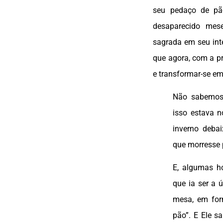
seu pedaço de pã
desaparecido mese
sagrada em seu inte
que agora, com a pr
e transformar-se em
Não sabemos
isso estava 
inverno debai
que morresse p
E, algumas ho
que ia ser a 
mesa, em for
pão”. E Ele s