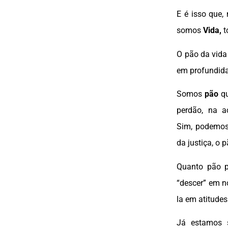
E é isso que,
somos
Vida,
t
O pão da vida
em profundida
Somos
pão
qu
perdão, na a
Sim, podemos 
da justiça, o 
Quanto pão p
“descer” em n
la em atitudes
Já estamos 