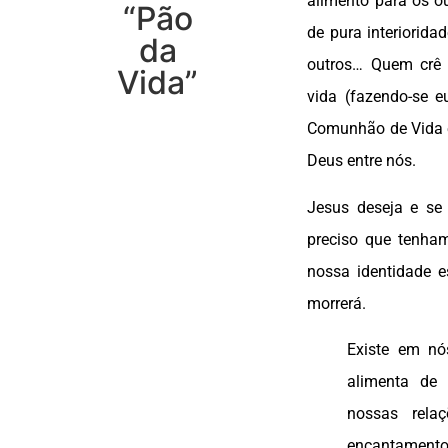
alimento para os o
“Pão
de pura interiorid
da
outros… Quem crê 
Vida”
vida (fazendo-se e
Comunhão de Vida e
Deus entre nós.
Jesus deseja e se
preciso que tenh
nossa identidade e
morrerá.
Existe em nó
alimenta de 
nossas relaç
encantamento