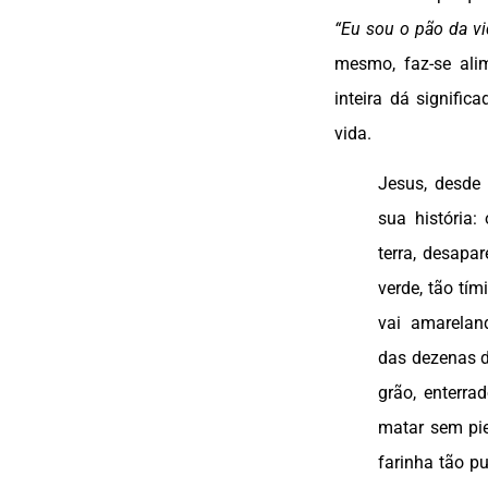
“Eu sou o pão da vi
mesmo, faz-se alim
inteira dá significa
vida.
Jesus, desde
sua história
terra, desapa
verde, tão tím
vai amarelan
das dezenas d
grão, enterra
matar sem pie
farinha tão p