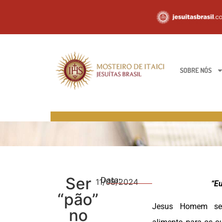
SOBRE NÓS
Ser
Data:
11/08/2024
“Eu
“pão”
Jesus Homem s
no