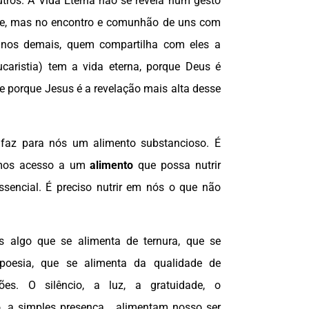
utros. A Vida Eterna não se revela num gesto
ade, mas no encontro e comunhão de uns com
nos demais, quem compartilha com eles a
ucaristia) tem a vida eterna, porque Deus é
 porque Jesus é a revelação mais alta desse
 faz para nós um alimento substancioso. É
amos acesso a um
alimento
que possa nutrir
ssencial. É preciso nutrir em nós o que não
s algo que se alimenta de ternura, que se
poesia, que se alimenta da qualidade de
ões. O silêncio, a luz, a gratuidade, o
, a simples presença… alimentam nosso ser