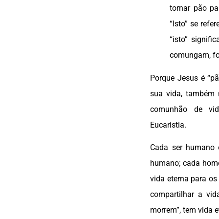
tornar pão p
“Isto” se refe
“isto” signi
comungam, fo
Porque Jesus é “pã
sua vida, também 
comunhão de vid
Eucaristia.
Cada ser humano
humano; cada homem
vida eterna para os 
compartilhar a vi
morrem”, tem vida e