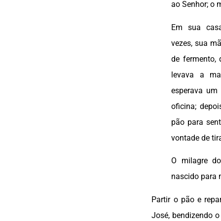
ao Senhor; o 
Em sua casa,
vezes, sua mã
de fermento, 
levava a ma
esperava um 
oficina; depo
pão para sent
vontade de ti
O milagre do
nascido para m
Partir o pão e repa
José, bendizendo o