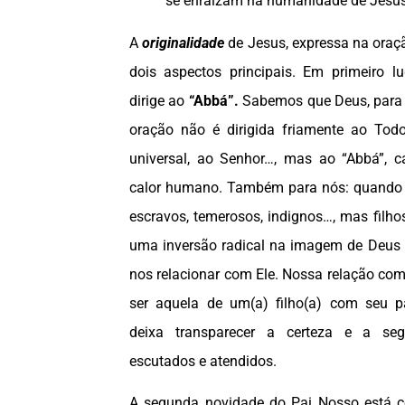
se enraízam na humanidade de Jesus
A
originalidade
de Jesus, expressa na oraç
dois aspectos principais. Em primeiro lu
dirige ao
“Abbá”.
Sabemos que Deus, para J
oração não é dirigida friamente ao Tod
universal, ao Senhor…, mas ao “Abbá”, c
calor humano. Também para nós: quando
escravos, temerosos, indignos…, mas filhos
uma inversão radical na imagem de Deus
nos relacionar com Ele. Nossa relação co
ser aquela de um(a) filho(a) com seu p
deixa transparecer a certeza e a se
escutados e atendidos.
A segunda novidade do Pai Nosso está 