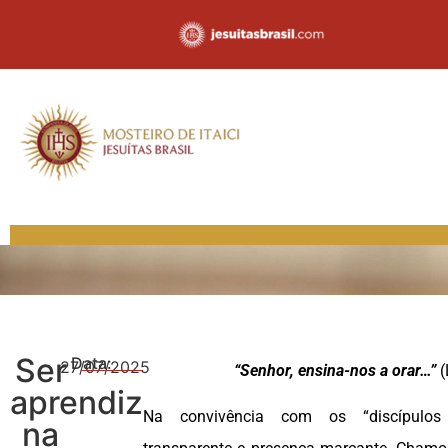
Ser
Data:
27/07/2025
“Senhor, ensina-nos a orar…”
(
aprendiz
Na convivência com os “discípulos
na