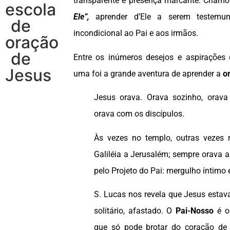
transparente e presença marcante. Cham
escola
Ele”,
aprender d’Ele a serem testem
de
incondicional ao Pai e aos irmãos.
oração
de
Entre os inúmeros desejos e aspirações 
Jesus
uma foi a grande aventura de aprender a
or
Jesus orava. Orava sozinho, orava
orava com os discípulos.
Às vezes no templo, outras vezes
Galiléia a Jerusalém; sempre orava a
pelo Projeto do Pai: mergulho íntimo
S. Lucas nos revela que Jesus esta
solitário, afastado. O
Pai-Nosso
é o
que só pode brotar do coração de