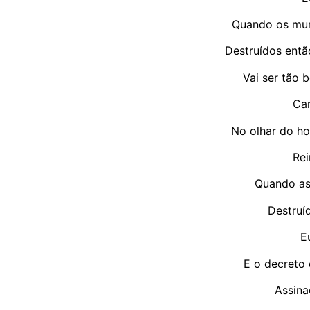
Quando os mur
Destruídos entã
Vai ser tão 
Can
No olhar do h
Re
Quando as
Destruí
E
E o decreto 
Assina