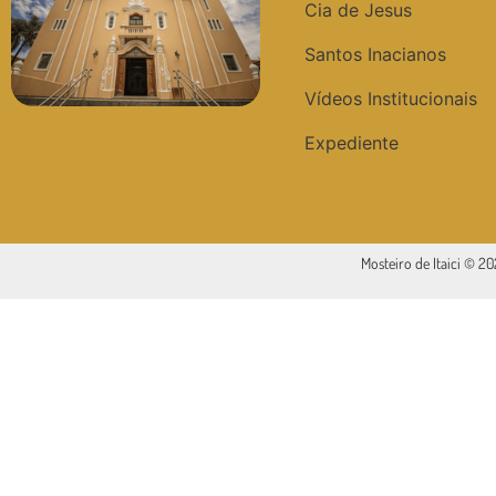
Cia de Jesus
Santos Inacianos
Vídeos Institucionais
Expediente
Mosteiro de Itaici © 2