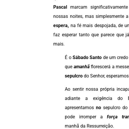
Pascal
marcam significativament
nossas noites, mas simplesmente a
espera,
na fé mais despojada, de u
faz esperar tanto que parece que j
mais.
É o
Sábado Santo
de um credo 
que
amanhã
florescerá a mess
sepulcro
do Senhor, esperamos
Ao sentir nossa própria incap
adiante a exigência do E
apresentamos
no
sepulcro do
pode irromper a
força tra
manhã da Ressurreição.