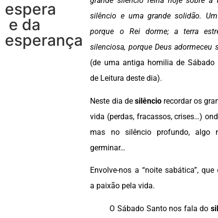
grande silêncio reina hoje sobre a 
espera
silêncio e uma
grande solidão. Um
e da
porque o Rei dorme; a terra est
esperança
silenciosa, porque Deus adormeceu 
(de uma antiga homilia de Sábado 
de Leitura deste dia).
Neste dia de
silêncio
recordar os gr
vida (perdas, fracassos, crises…) on
mas no silêncio profundo, algo
germinar…
Envolve-nos a “noite sabática”, que
a paixão pela vida.
O Sábado Santo nos fala do
si