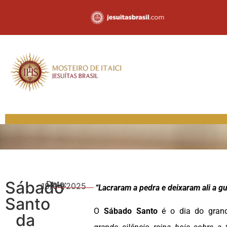
Sábado
Data:
19/04/2025
“Lacraram a pedra e deixaram ali a g
Santo
O
Sábado Santo
é o dia do gra
da