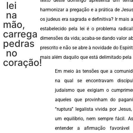
texto deste domingo apresenta um tem
lei
harmonizar a pregação e a prática de Jesu
na
os judeus era sagrada e definitiva? Ir mais 
mão,
estabelecido pela lei é o problema radica
carrega
dimensões da vida; acaba-se dando valor ab
pedras
prescrito e não se abre à novidade do Espírit
no
mais além daquilo que está delimitado pela l
coração!
Em meio às tensões que a comunida
na qual se encontravam discípu
judaísmo que exigiam o cumprimen
aqueles que provinham do pagan
“ruptura” legalista vivida por Jesus
um equilíbrio, nem sempre fácil. 
entender a afirmação favorável 