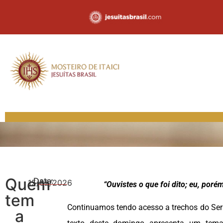
Quem
Data:
15/02/2026
“Ouvistes o que foi dito; eu, poré
tem
Continuamos tendo acesso a trechos do S
a