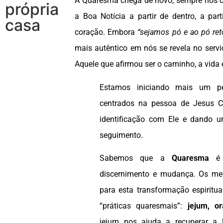
A Quaresma chega de novo, sempre nos 
própria
a Boa Notícia a partir de dentro, a par
casa
coração. Embora
“sejamos pó e ao pó ret
mais autêntico em nós se revela no serv
Aquele que afirmou ser o caminho, a vida 
Estamos iniciando mais um pe
centrados na pessoa de Jesus Cr
identificação com Ele e dando 
seguimento.
Sabemos que a
Quaresma
é 
discernimento e mudança. Os mei
para esta transformação espirit
“práticas quaresmais”:
jejum, o
jejum nos ajuda a recuperar a l