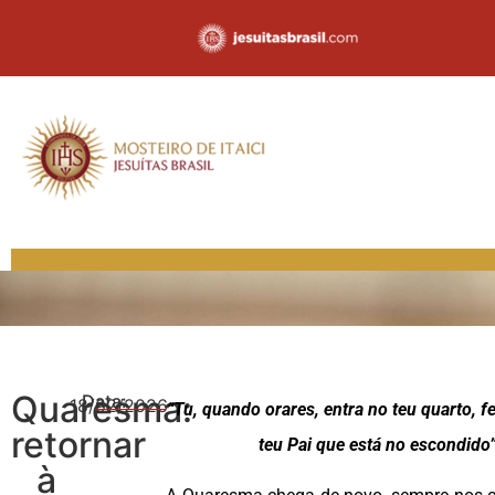
Quaresma:
Data:
18/02/2026
“Tu, quando orares, entra no teu quarto, f
retornar
teu Pai que está no escondido
à