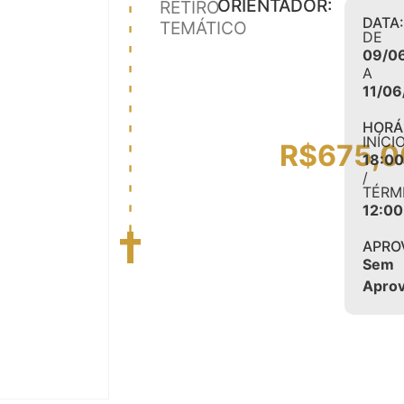
ORIENTADOR:
RETIRO
DATA
TEMÁTICO
DE
09/0
A
11/0
HORÁ
INÍCI
R$
675,0
18:0
/
TÉRM
12:00
APRO
Sem
Apro