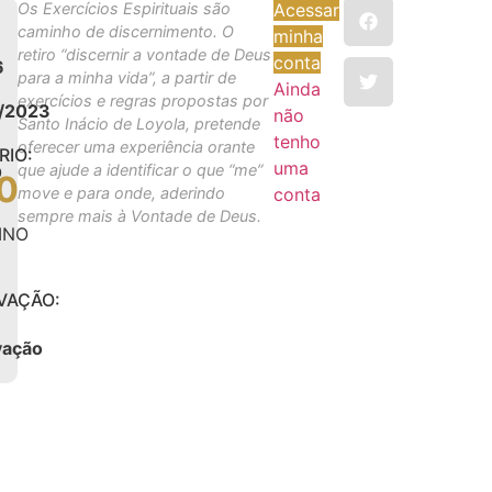
Os Exercícios Espirituais são
Acessar
:
caminho de discernimento. O
minha
retiro “discernir a vontade de Deus
conta
6
para a minha vida”, a partir de
Ainda
exercícios e regras propostas por
6/2023
não
Santo Inácio de Loyola, pretende
tenho
oferecer uma experiência orante
RIO:
uma
que ajude a identificar o que “me”
O
0
0
move e para onde, aderindo
conta
sempre mais à Vontade de Deus.
INO
VAÇÃO:
vação