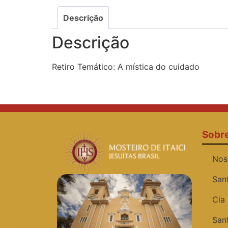
Descrição
Descrição
Retiro Temático: A mística do cuidado
Sobr
Nos
San
Cia
San