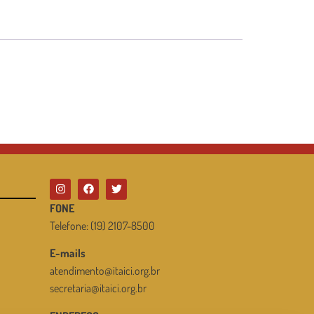
FONE
Telefone: (19) 2107-8500
E-mails
atendimento@itaici.org.br
secretaria@itaici.org.br