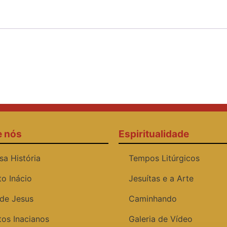
e nós
Espiritualidade
sa História
Tempos Litúrgicos
to Inácio
Jesuítas e a Arte
 de Jesus
Caminhando
tos Inacianos
Galeria de Vídeo