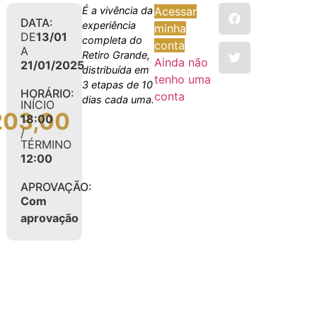
É a vivência da
Acessar
DATA:
experiência
minha
DE
13/01
completa do
conta
A
Retiro Grande,
Ainda não
21/01/2025
distribuída em
tenho uma
3 etapas de 10
HORÁRIO:
conta
dias cada uma.
INÍCIO
203,00
18:00
/
TÉRMINO
12:00
APROVAÇÃO:
Com
aprovação