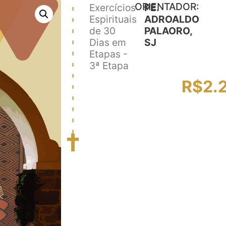
ORIENTADOR:
Exercícios
PE.
Espirituais
ADROALDO
de 30
PALAORO,
Dias em
SJ
Etapas -
3ª Etapa
R$
2.