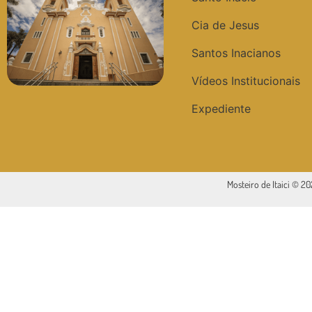
Cia de Jesus
Santos Inacianos
Vídeos Institucionais
Expediente
Mosteiro de Itaici © 2