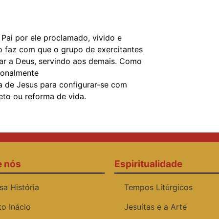
Pai por ele proclamado, vivido e
o faz com que o grupo de exercitantes
ar a Deus, servindo aos demais. Como
ionalmente
da de Jesus para configurar-se com
jeto ou reforma de vida.
e nós
Espiritualidade
sa História
Tempos Litúrgicos
to Inácio
Jesuítas e a Arte