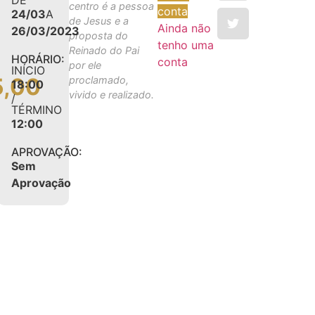
centro é a pessoa
conta
24/03
A
de Jesus e a
Ainda não
26/03/2023
proposta do
tenho uma
Reinado do Pai
HORÁRIO:
conta
por ele
INÍCIO
5,00
proclamado,
18:00
vivido e realizado.
/
TÉRMINO
12:00
APROVAÇÃO:
Sem
Aprovação