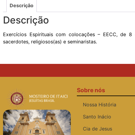
Descrição
Descrição
Exercícios Espirituais com colocações – EECC, de 8 d
sacerdotes, religiosos(as) e seminaristas.
Sobre nós
Nossa História
Santo Inácio
Cia de Jesus