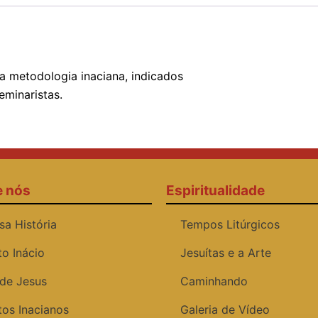
a metodologia inaciana, indicados
eminaristas.
e nós
Espiritualidade
sa História
Tempos Litúrgicos
to Inácio
Jesuítas e a Arte
 de Jesus
Caminhando
tos Inacianos
Galeria de Vídeo