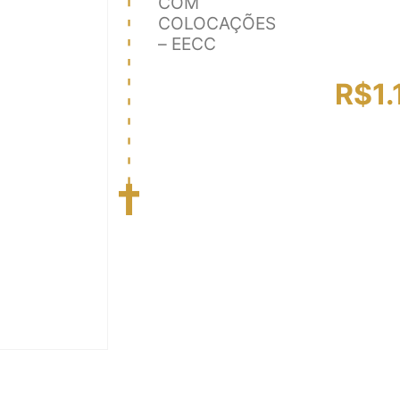
COM
COLOCAÇÕES
– EECC
R$
1