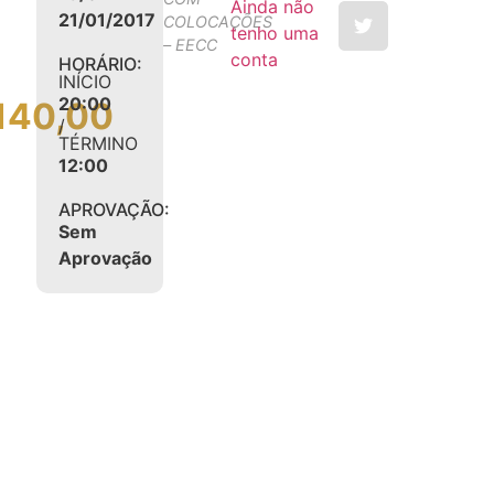
Ainda não
21/01/2017
COLOCAÇÕES
tenho uma
– EECC
conta
HORÁRIO:
INÍCIO
20:00
.140,00
/
TÉRMINO
12:00
APROVAÇÃO:
Sem
Aprovação