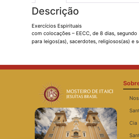
Descrição
Exercícios Espirituais
com colocações – EECC, de 8 dias, segundo 
para leigos(as), sacerdotes, religiosos(as) e s
Sobr
Nos
San
Cia
San