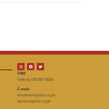
FONE
Telefone: (19) 2107-8500
E-mails
atendimento@itaici.org.br
secretaria@itaici.org.br