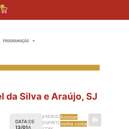
0
PROGRAMAÇÃO
 da Silva e Araújo, SJ
EXERCÍCIOS
Acessar
DATA:
DE
ESPIRITUAIS
minha conta
13/01
A
COM