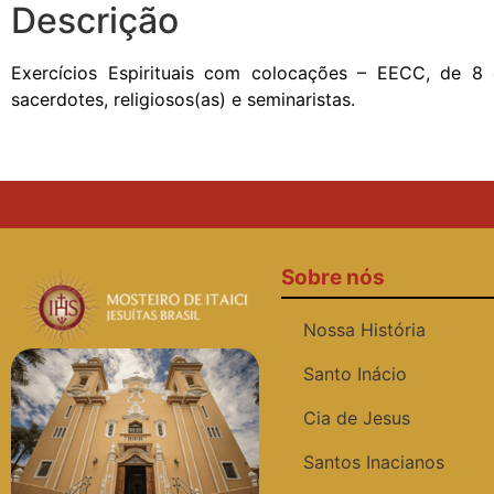
Descrição
Exercícios Espirituais com colocações – EECC, de 8 d
sacerdotes, religiosos(as) e seminaristas.
Sobre nós
Nossa História
Santo Inácio
Cia de Jesus
Santos Inacianos