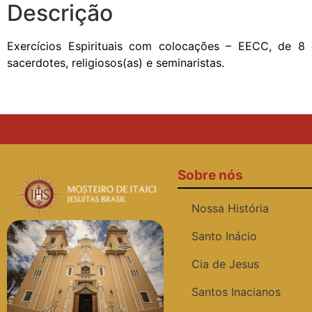
Descrição
Exercícios Espirituais com colocações – EECC, de 8 d
sacerdotes, religiosos(as) e seminaristas.
Sobre nós
Nossa História
Santo Inácio
Cia de Jesus
Santos Inacianos