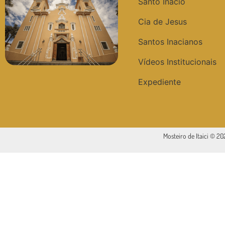
Santo Inácio
Cia de Jesus
Santos Inacianos
Vídeos Institucionais
Expediente
Mosteiro de Itaici © 2