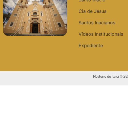
Cia de Jesus
Santos Inacianos
Vídeos Institucionais
Expediente
Mosteiro de Itaici © 2