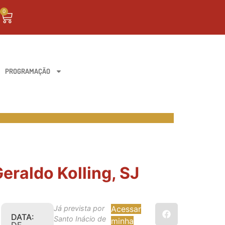
0
PROGRAMAÇÃO
eraldo Kolling, SJ
Já prevista por
Acessar
DATA:
Santo Inácio de
minha
DE