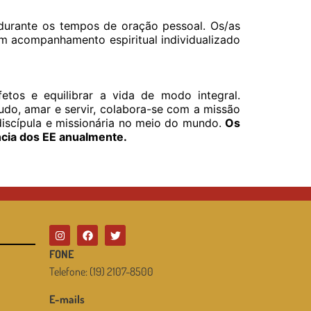
urante os tempos de oração pessoal. Os/as
em acompanhamento espiritual individualizado
etos e equilibrar a vida de modo integral.
udo, amar e servir, colabora-se com a missão
discípula e missionária no meio do mundo.
Os
ncia dos EE anualmente.
FONE
Telefone: (19) 2107-8500
E-mails