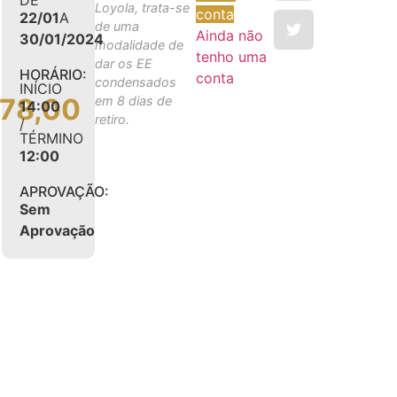
Loyola, trata-se
conta
22/01
A
de uma
Ainda não
30/01/2024
modalidade de
tenho uma
dar os EE
HORÁRIO:
conta
condensados
INÍCIO
078,00
em 8 dias de
14:00
retiro.
/
TÉRMINO
12:00
APROVAÇÃO:
Sem
Aprovação