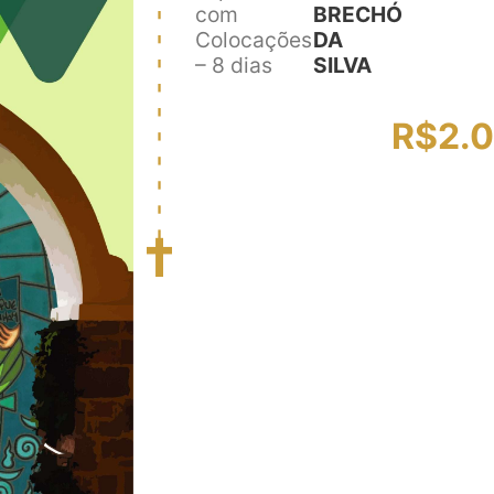
com
BRECHÓ
Colocações
DA
– 8 dias
SILVA
R$
2.