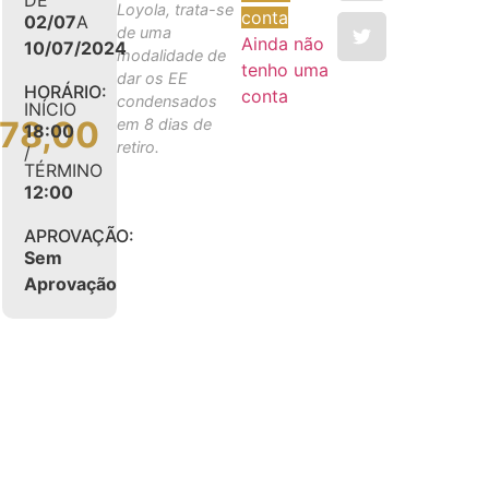
Loyola, trata-se
conta
02/07
A
de uma
Ainda não
10/07/2024
modalidade de
tenho uma
dar os EE
HORÁRIO:
conta
condensados
INÍCIO
078,00
em 8 dias de
18:00
retiro.
/
TÉRMINO
12:00
APROVAÇÃO:
Sem
Aprovação