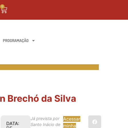
0
PROGRAMAÇÃO
n Brechó da Silva
Já prevista por
Acessar
DATA:
Santo Inácio de
minha
DE