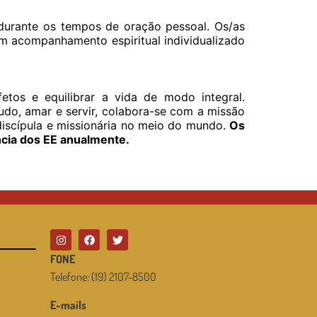
urante os tempos de oração pessoal. Os/as
em acompanhamento espiritual individualizado
etos e equilibrar a vida de modo integral.
udo, amar e servir, colabora-se com a missão
discípula e missionária no meio do mundo.
Os
ncia dos EE anualmente.
FONE
Telefone: (19) 2107-8500
E-mails