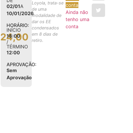
DE
Loyola, trata-se
conta
02/01
A
de uma
Ainda não
10/01/2026
modalidade de
tenho uma
dar os EE
HORÁRIO:
conta
condensados
INÍCIO
424,00
em 8 dias de
18:00
retiro.
/
TÉRMINO
12:00
APROVAÇÃO:
Sem
Aprovação