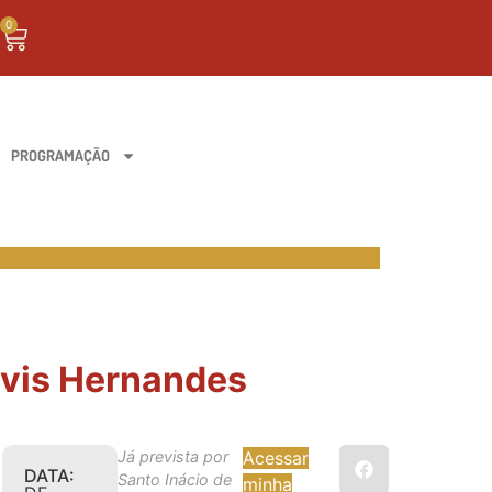
0
PROGRAMAÇÃO
óvis Hernandes
Já prevista por
Acessar
DATA:
Santo Inácio de
minha