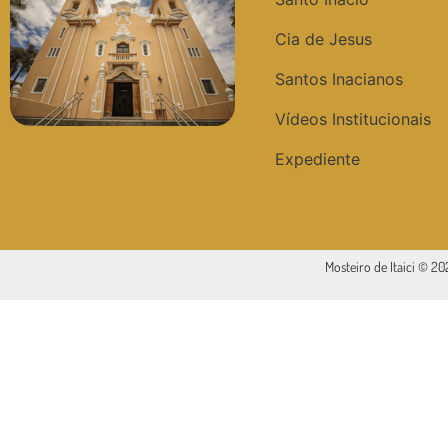
Cia de Jesus
Santos Inacianos
Vídeos Institucionais
Expediente
Mosteiro de Itaici © 2