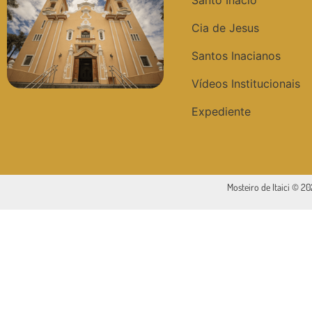
Santo Inácio
Cia de Jesus
Santos Inacianos
Vídeos Institucionais
Expediente
Mosteiro de Itaici © 2