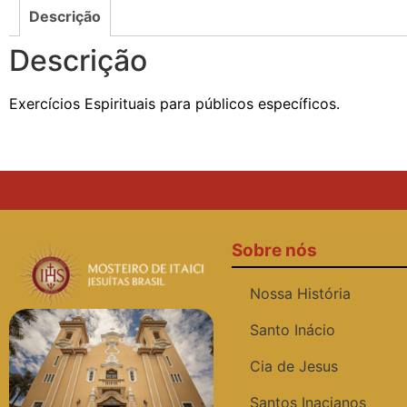
Descrição
Descrição
Exercícios Espirituais para públicos específicos.
Sobre nós
Nossa História
Santo Inácio
Cia de Jesus
Santos Inacianos