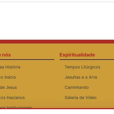
e nós
Espiritualidade
sa História
Tempos Litúrgicos
to Inácio
Jesuítas e a Arte
 de Jesus
Caminhando
tos Inacianos
Galeria de Vídeo
os Institucionais