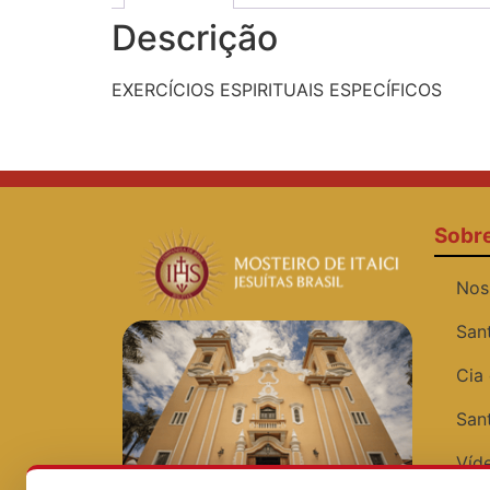
Descrição
EXERCÍCIOS ESPIRITUAIS ESPECÍFICOS
Sobr
Nos
San
Cia
San
Víde