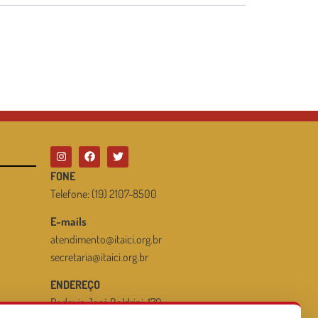
FONE
Telefone: (19) 2107-8500
E-mails
atendimento@itaici.org.br
secretaria@itaici.org.br
ENDEREÇO
Rodovia José Boldrini, 170