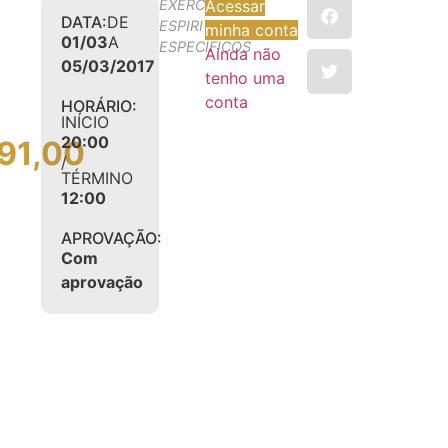
EXERCÍCIOS
Acessar
DATA:
DE
ESPIRITUAIS
minha conta
01/03
A
ESPECÍFICOS
Ainda não
05/03/2017
tenho uma
conta
HORÁRIO:
INÍCIO
20:00
91,00
/
TÉRMINO
12:00
APROVAÇÃO:
Com
aprovação