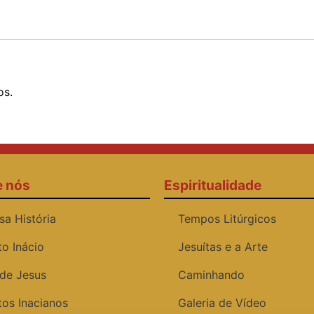
os.
e nós
Espiritualidade
sa História
Tempos Litúrgicos
to Inácio
Jesuítas e a Arte
 de Jesus
Caminhando
tos Inacianos
Galeria de Vídeo