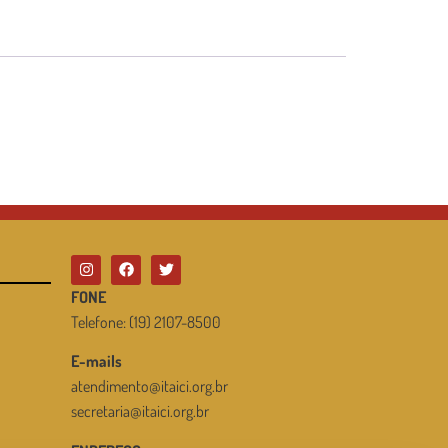
FONE
Telefone: (19) 2107-8500
E-mails
atendimento@itaici.org.br
secretaria@itaici.org.br