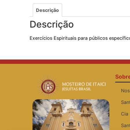
Descrição
Descrição
Exercícios Espirituais para públicos específic
Sobr
Nos
San
Cia
San