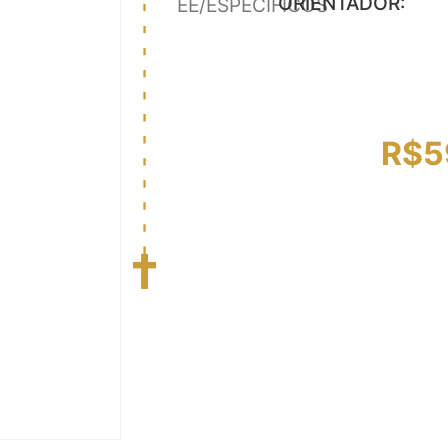
ORIENTADOR:
EE/ESPECÍFICOS
R$
5