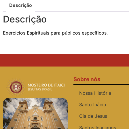
Descrição
Descrição
Exercícios Espirituais para públicos específicos.
Sobre nós
Nossa História
Santo Inácio
Cia de Jesus
Santos Inacianos