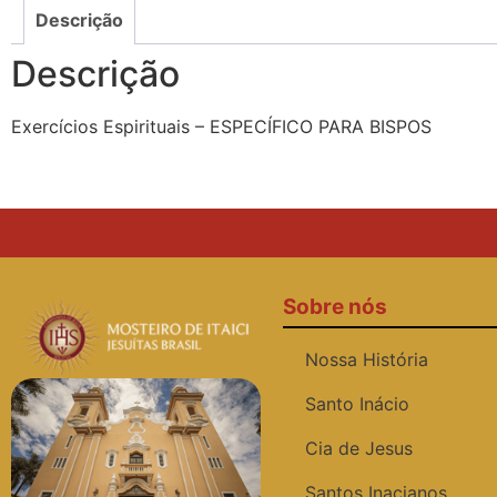
Descrição
Descrição
Exercícios Espirituais – ESPECÍFICO PARA BISPOS
Sobre nós
Nossa História
Santo Inácio
Cia de Jesus
Santos Inacianos