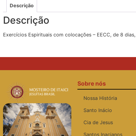
Descrição
Descrição
Exercícios Espirituais com colocações – EECC, de 8 dias
Sobre nós
Nossa História
Santo Inácio
Cia de Jesus
Santos Inacianos