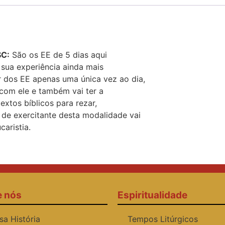
SC:
São os EE de 5 dias aqui
 sua experiência ainda mais
 dos EE apenas uma única vez ao dia,
 com ele e também vai ter a
extos bíblicos para rezar,
 de exercitante desta modalidade vai
caristia.
e nós
Espiritualidade
sa História
Tempos Litúrgicos