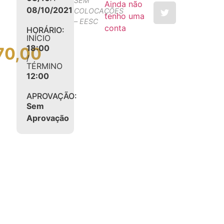
SEM
Ainda não
08/10/2021
COLOCAÇÕES
tenho uma
– EESC
conta
HORÁRIO:
INÍCIO
18:00
70,00
/
TÉRMINO
12:00
APROVAÇÃO:
Sem
Aprovação