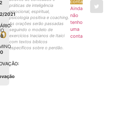
conta
2
práticas de inteligência
Ainda
emocional, espiritual,
12/2021
não
psicologia positiva e coaching.
tenho
As orações serão passadas
ÁRIO:
uma
seguindo o modelo de
IO
00
00
exercícios Inacianos de Itaici
conta
com textos bíblicos
MINO
específicos sobre o perdão.
00
OVAÇÃO:
m
ovação