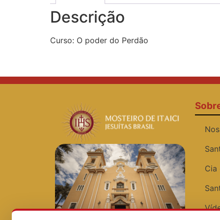
Descrição
Curso: O poder do Perdão
Sobr
Nos
San
Cia
San
Víde