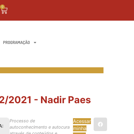
0
PROGRAMAÇÃO
2/2021 - Nadir Paes
Processo de
Acessar
A:
autoconhecimento e autocura
minha
através de conteúdos e