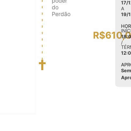
poder
17/1
do
A
Perdão
19/
HOR
INÍC
R$
610,
18:
/
TÉR
12:
APR
Se
Apr