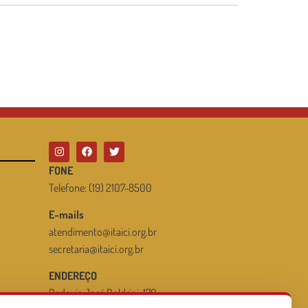
FONE
Telefone: (19) 2107-8500
E-mails
atendimento@itaici.org.br
secretaria@itaici.org.br
ENDEREÇO
Rodovia José Boldrini, 170