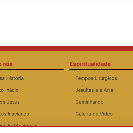
e nós
Espiritualidade
sa História
Tempos Litúrgicos
to Inácio
Jesuítas e a Arte
 de Jesus
Caminhando
tos Inacianos
Galeria de Vídeo
os Institucionais