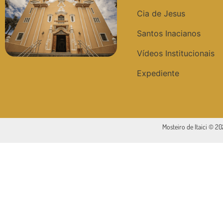
Cia de Jesus
Santos Inacianos
Vídeos Institucionais
Expediente
Mosteiro de Itaici © 2