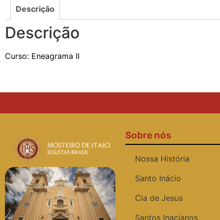
Descrição
Descrição
Curso: Eneagrama II
Sobre nós
Nossa História
Santo Inácio
Cia de Jesus
Santos Inacianos