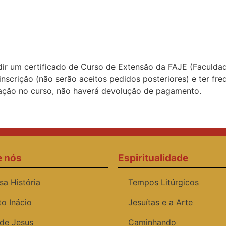
dir um certificado de Curso de Extensão da FAJE (Faculdade
a inscrição (não serão aceitos pedidos posteriores) e ter 
pação no curso, não haverá devolução de pagamento.
e nós
Espiritualidade
sa História
Tempos Litúrgicos
to Inácio
Jesuítas e a Arte
 de Jesus
Caminhando