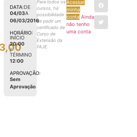
Para todos os
Acessar
DATA:
DE
cursos, há
minha
04/03
A
possibilidade
conta
Ainda
06/03/2016
de pedir um
não tenho
certificado de
uma conta
HORÁRIO:
Curso de
INÍCIO
Extensão da
20:00
3,00
FAJE.
/
TÉRMINO
12:00
APROVAÇÃO:
Sem
Aprovação