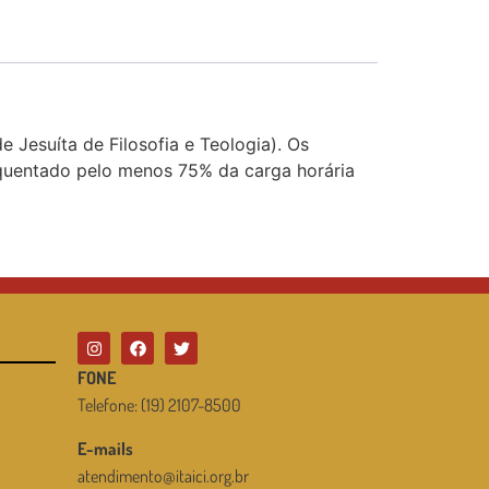
 Jesuíta de Filosofia e Teologia). Os
frequentado pelo menos 75% da carga horária
FONE
Telefone: (19) 2107-8500
E-mails
atendimento@itaici.org.br