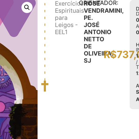
ORIENTADOR:
Exercícios
ROSE
D
Espirituais
VENDRAMINI,
para
PE.
0
Leigos -
JOSÉ
EEL1
ANTONIO
0
NETTO
H
DE
I
R$
737,
OLIVEIRA,
1
SJ
/
1
A
A