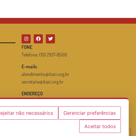
FONE
Telefone: (19) 2107-8500
E-mails
atendimento@itaici.org.br
secretaria@itaici.org.br
ENDEREÇO
Rodovia José Boldrini, 170
Bairro Itaici – Indaiatuba / SP
ejeitar não necessários
Gerenciar preferências
Política de Privacidade & Cookies
Aceitar todos
✓