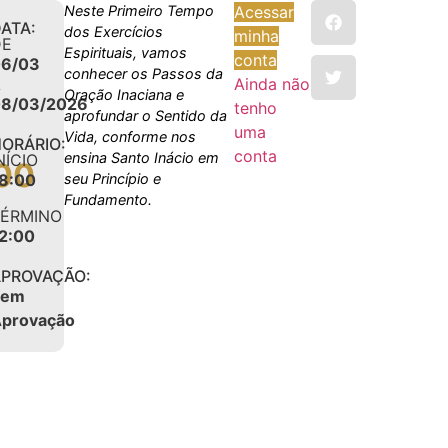
Neste Primeiro Tempo
Acessar
ATA:
dos Exercícios
minha
DE
Espirituais, vamos
conta
6/03
conhecer os Passos da
A
Ainda não
Oração Inaciana e
8/03/2026
tenho
aprofundar o Sentido da
uma
Vida, conforme nos
ORÁRIO:
conta
ensina Santo Inácio em
NÍCIO
00
8:00
seu Princípio e
Fundamento.
TÉRMINO
2:00
PROVAÇÃO:
Sem
provação