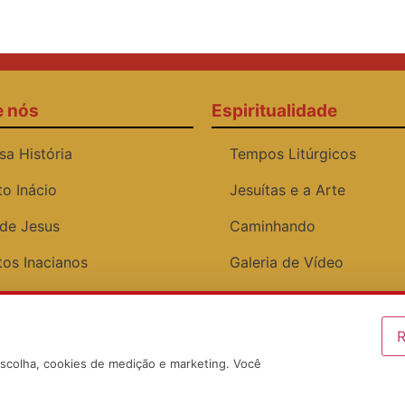
e nós
Espiritualidade
sa História
Tempos Litúrgicos
to Inácio
Jesuítas e a Arte
 de Jesus
Caminhando
tos Inacianos
Galeria de Vídeo
os Institucionais
ediente
R
escolha, cookies de medição e marketing. Você