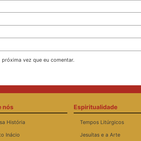
 próxima vez que eu comentar.
e nós
Espiritualidade
sa História
Tempos Litúrgicos
to Inácio
Jesuítas e a Arte