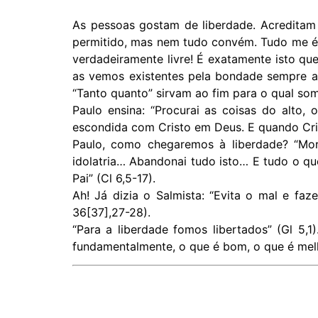
As pessoas gostam de liberdade. Acreditam
permitido, mas nem tudo convém. Tudo me é p
verdadeiramente livre! É exatamente isto que
as vemos existentes pela bondade sempre at
“Tanto quanto” sirvam ao fim para o qual somo
Paulo ensina: “Procurai as coisas do alto, 
escondida com Cristo em Deus. E quando Crist
Paulo, como chegaremos à liberdade? “Mort
idolatria… Abandonai tudo isto… E tudo o qu
Pai” (Cl 6,5-17).
Ah! Já dizia o Salmista: “Evita o mal e faz
36[37],27-28).
“Para a liberdade fomos libertados” (Gl 5,
fundamentalmente, o que é bom, o que é melh