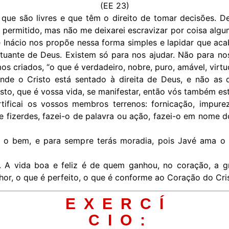
(EE 23)
 que são livres e que têm o direito de tomar decisões. 
ermitido, mas não me deixarei escravizar por coisa alguma
 Inácio nos propõe nessa forma simples e lapidar que acab
uante de Deus. Existem só para nos ajudar. Não para nos
s criados, “o que é verdadeiro, nobre, puro, amável, virtuo
onde o Cristo está sentado à direita de Deus, e não as 
o, que é vossa vida, se manifestar, então vós também esta
ificai os vossos membros terrenos: fornicação, impure
e fizerdes, fazei-o de palavra ou ação, fazei-o em nome 
e o bem, e para sempre terás moradia, pois Javé ama o d
1). A vida boa e feliz é de quem ganhou, no coração, a 
or, o que é perfeito, o que é conforme ao Coração do Cri
E X E R C Í
C I O :