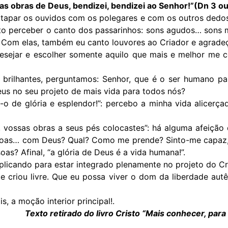
as obras de Deus, bendizei, bendizei ao Senhor!”(Dn 3 ou
apar os ouvidos com os polegares e com os outros dedos, 
nto perceber o canto dos passarinhos: sons agudos… sons
. Com elas, também eu canto louvores ao Criador e agrade
esejar e escolher somente aquilo que mais e melhor me c
 brilhantes, perguntamos: Senhor, que é o ser humano par
us no seu projeto de mais vida para todos nós?
-o de glória e esplendor!”: percebo a minha vida alicerç
, vossas obras a seus pés colocastes”: há alguma afeição
oas… com Deus? Qual? Como me prende? Sinto-me capaz, c
as? Afinal, “a glória de Deus é a vida humana!”.
plicando para estar integrado plenamente no projeto do Cr
criou livre. Que eu possa viver o dom da liberdade autênti
, a moção interior principal!.
Texto retirado do livro Cristo “Mais conhecer, para