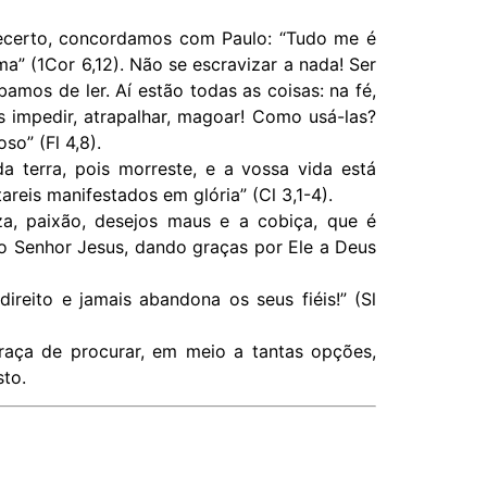
Decerto, concordamos com Paulo: “Tudo me é
” (1Cor 6,12). Não se escravizar a nada! Ser
amos de ler. Aí estão todas as coisas: na fé,
 impedir, atrapalhar, magoar! Como usá-las?
so” (Fl 4,8).
da terra, pois morreste, e a vossa vida está
reis manifestados em glória” (Cl 3,1-4).
za, paixão, desejos maus e a cobiça, que é
do Senhor Jesus, dando graças por Ele a Deus
ireito e jamais abandona os seus fiéis!” (Sl
graça de procurar, em meio a tantas opções,
sto.