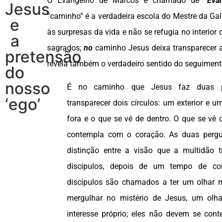
O Evangelho de Marcos é chamado de
“Eva
Jesus
“caminho” é a verdadeira escola do Mestre da Galil
e
às surpresas da vida e não se refugia no interio
a
sagrados;
no
caminho Jesus deixa transparecer 
pretensão
revela também o verdadeiro sentido do seguiment
do
nosso
É no caminho que Jesus faz duas p
‘ego’
transparecer dois círculos: um exterior e um
fora e o que se vê de dentro. O que se vê
contempla com o coração. As duas perg
distinção entre a visão que a multidão 
discípulos, depois de um tempo de co
discípulos são chamados a ter um olhar 
mergulhar no mistério de Jesus, um olh
interesse próprio; eles não devem se co