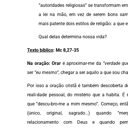
“autoridades religiosas” se transformam em
a lei na mão, em vez de serem bons sama
mais patente dois estilos de religião: a que e
Qual delas determina nossa vida?
Texto bíblico
:
Mc 8,27-35
Na oração: Orar
é aproximar-me da
“
verdade que
ser
“eu mesmo”,
chegar a ser aquilo a que sou ch
Por isso a oração cristã é também descoberta d
reali-dade pessoal, do mistério que a habita. É 
que “descu-bro-me a mim mesmo”. Começo, entã
(único, original, sagrado…) quando “mer
relacionamento com Deus e quando perm