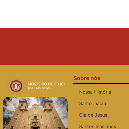
Sobre nós
Nossa História
Santo Inácio
Cia de Jesus
Santos Inacianos