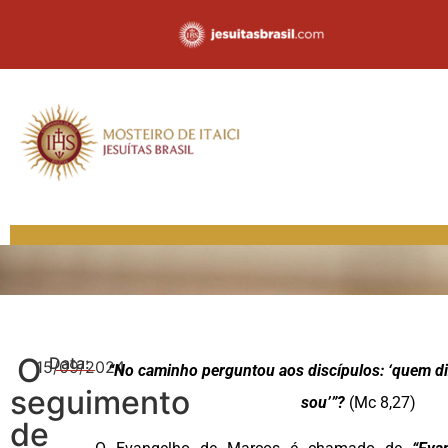
O
Data:
15/09/2024
“No caminho perguntou aos discípulos: ‘quem 
seguimento
sou’”?
(Mc 8,27)
de