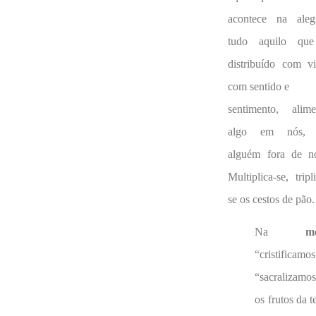
acontece na alegr
tudo aquilo qu
distribuído com vi
com sentido e
sentimento, alime
algo em nós,
alguém fora de n
Multiplica-se, tripl
se os cestos de pão.
Na
m
“cristificamos
“sacralizamo
os frutos da t