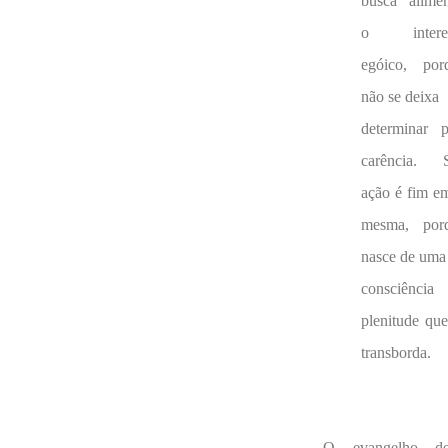
busca alimen
o interes
egóico, por
não se deixa
determinar p
carência. 
ação é fim em
mesma, por
nasce de uma
consciência
plenitude que
transborda.
O evangelho de