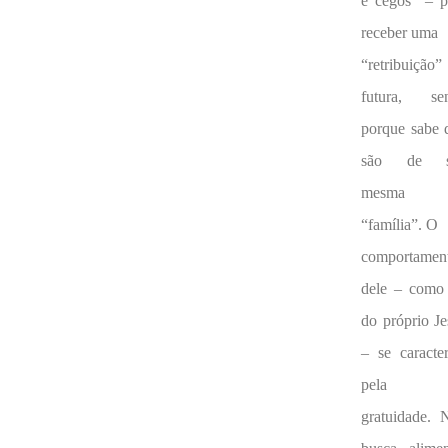
e cegos” – p
receber uma
“retribuição”
futura, se
porque sabe 
são de s
mesma
“família”. O
comportamen
dele – como 
do próprio Je
– se caracter
pela
gratuidade. 