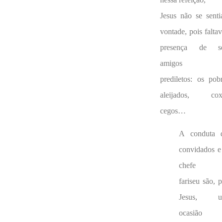
Jesus não se senti
vontade, pois falta
presença de s
amigos
prediletos: os pobr
aleijados, cox
cegos…
A conduta 
convidados e
chefe
fariseu são, 
Jesus, u
ocasião