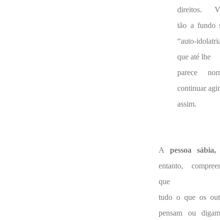
direitos. V
tão a fundo 
“auto-idolatri
que até lhe
parece nor
continuar agi
assim.
A
pessoa sábia,
entanto, compree
que
tudo o que os out
pensam ou diga