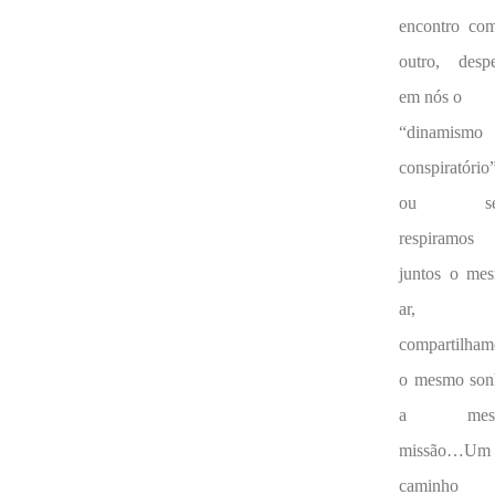
encontro co
outro, despe
em nós o
“dinamismo
conspiratório
ou sej
respiramos
juntos o me
ar,
compartilham
o mesmo son
a mes
missão…Um
caminho