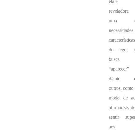
ela é
reveladora
uma d
necessidades
característica
do ego, q
busca
“aparecer”
diante d
outros, como
modo de au
afirmar-se, d
sentir super
aos