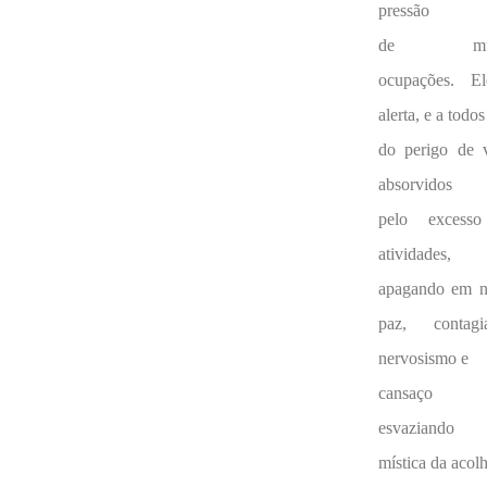
pressão
de muit
ocupações. E
alerta, e a todos
do perigo de v
absorvidos
pelo excess
atividades,
apagando em n
paz, contagi
nervosismo e
cansaço
esvaziand
mística da acolh