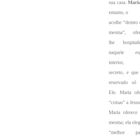
sua casa.
Mari
entanto, o
acolhe “dentro 
mesma”, ofer
lhe hospitali
naquele es
interior,
secreto, e que
reservado só 
Ele. Marta ofe
“coisas” a Jesus
Maria oferece 
mesma; ela ele
“melhor par