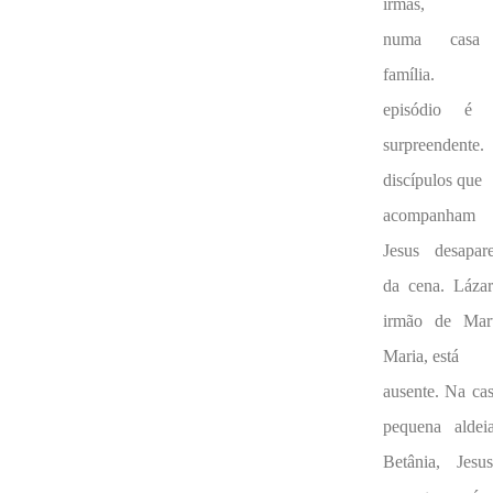
irmãs,
numa casa
família. E
episódio é 
surpreendente
discípulos que
acompanha
Jesus desapar
da cena. Lázar
irmão de Mar
Maria, está
ausente. Na ca
pequena aldei
Betânia, Jesu