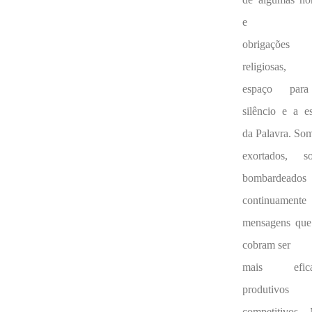
e
obrigações
religiosas,
espaço par
silêncio e a e
da Palavra. So
exortados, s
bombardeados
continuamente
mensagens que
cobram ser
mais efica
produtivo
competitivos. 