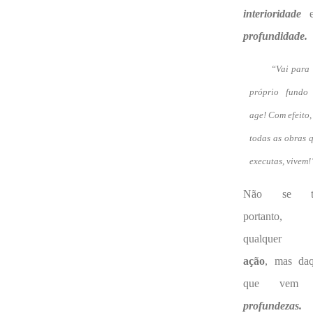
interioridade
profundidade.
“Vai para 
próprio fundo
age! Com efeito,
todas as obras q
executas, vivem!
Não se tra
portanto,
qualquer
ação
, mas daq
que vem 
profundezas.