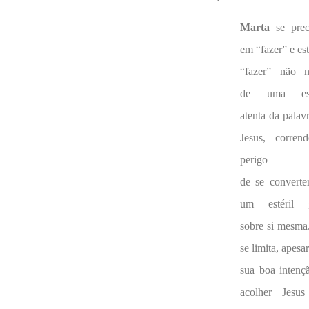
Marta
se preci
em “fazer” e es
“fazer” não n
de uma esc
atenta da palav
Jesus, corren
perigo
de se converte
um estéril g
sobre si mesma
se limita, apesa
sua boa intenç
acolher Jesu