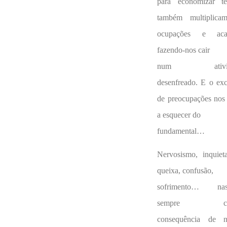
para economizar t
também multiplica
ocupações e ac
fazendo-nos cair
num ativi
desenfreado. E o ex
de preocupações nos
a esquecer do
fundamental…
Nervosismo, inquiet
queixa, confusão,
sofrimento… na
sempre co
consequência de n