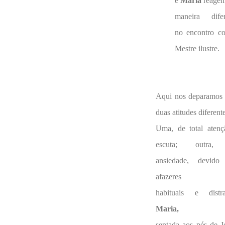
e
Maria
reagem
maneira difer
no encontro c
Mestre ilustre.
Aqui nos deparamos
duas atitudes diferente
Uma, de total atenç
escuta; outra,
ansiedade, devido
afazeres
habituais e distra
Maria,
sentada aos pés de J