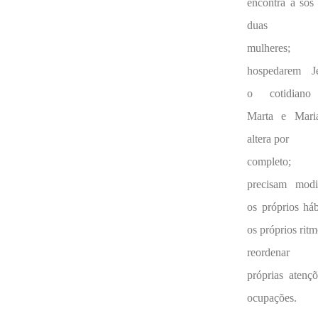
encontra a sós
duas
mulheres;
hospedarem Je
o cotidian
Marta e Mari
altera por
completo; 
precisam modif
os próprios háb
os próprios ritm
reordenar
próprias atenç
ocupações.