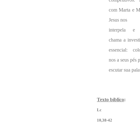
com Marta e Ma
Jesus nos
interpela e
chama a invest
essencial: col
nos a seus pés 
escutar sua pala
Texto bíblico
:
Lc
10,38-42