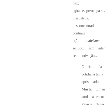
paz;
agita-se, preocupa-se,
insatisfeita,
desconcentrada
contínua
ação.
Ativismo
s
sentido, sem inten
sem motivação…
O ritmo da 
cotidiana tinha
aprisionad
Marta
, tornan
surda à escut
Palavra. Ele re