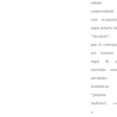
atitude
surpreendente 
está ocupan
lugar próprio 
“discípulo”,
que só corresp
aos homens
lugar de a
atarefada co
atividades
domésticas
“próprias 
mulheres”,
“se
se