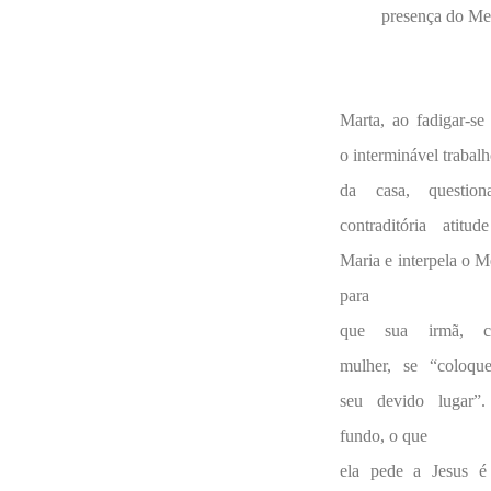
presença do Mes
Marta, ao fadigar-s
o interminável trabal
da casa, questio
contraditória atitu
Maria e interpela o M
para
que sua irmã, 
mulher, se “coloqu
seu devido lugar”
fundo, o que
ela pede a Jesus é