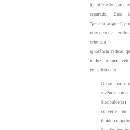
identificação com o e
separado. Esse
“pecado original” po
nessa crença errône
origina a
ignorância radical q
traduz irremediavel
em sofrimento.
Desse modo, n
vivência como
discípulos(as
converte e
tímido cumprim
de algumas no