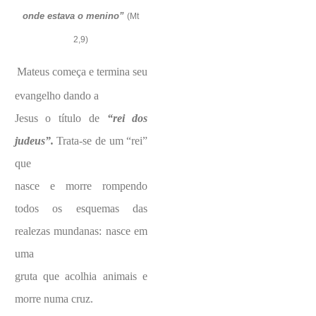
onde estava o menino”
(Mt
2,9)
Mateus começa e termina seu
evangelho dando a
Jesus o título de
“rei dos
judeus”.
Trata-se de um “rei”
que
nasce e morre rompendo
todos os esquemas das
realezas mundanas: nasce em
uma
gruta que acolhia animais e
morre numa cruz.