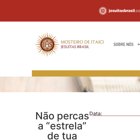
SOBRE NÓS
Não percas
Data:
a “estrela”
de tua