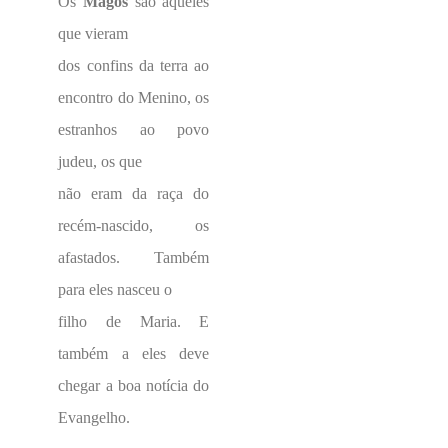
Os
Magos
são aqueles
que vieram
dos confins da terra ao
encontro do Menino, os
estranhos ao povo
judeu, os que
não eram da raça do
recém-nascido, os
afastados. Também
para eles nasceu o
filho de Maria. E
também a eles deve
chegar a boa notícia do
Evangelho.