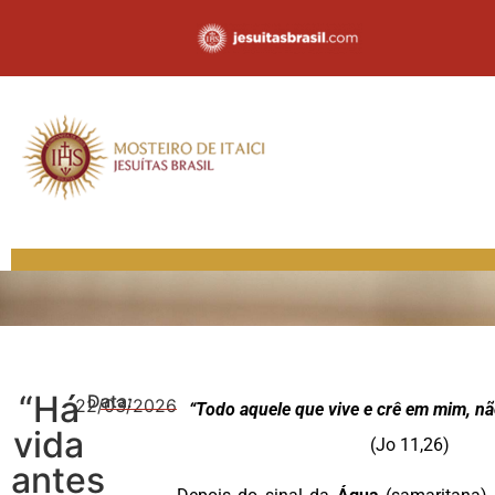
“Há
Data:
22/03/2026
“Todo aquele que vive e crê em mim, nã
vida
(Jo 11,26)
antes