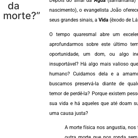
Depois do sinal da
Água
(samaritana)
da
nascimento), o evangelista João oferece
morte?”
seus grandes sinais, a
Vida
(êxodo de Lá
O tempo quaresmal abre um excele
aprofundarmos sobre este último t
oportunidade, um dom, ou algo inev
insuportável? Há algo mais valioso que
humano? Cuidamos dela e a amam
buscamos preservá-la diante de qua
temor de perdê-la? Porque existem pess
sua vida e há aqueles que até doam su
uma causa justa?
A morte física nos angustia, nos
outra morte que nos ronda sem