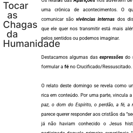
Os relatos das
Aparições
nos advertem de 
Tocar
uma crônica de acontecimentos. O q
as
comunicar são
vivências internas
dos dis
Chagas
que ele quer nos transmitir está mais alé
da
pelos sentidos ou podemos imaginar.
Humanidade
Destacamos algumas das
expressões
do r
formular a
fé
no Crucificado/Ressuscitado.
O relato deste domingo se revela como u
rica em conteúdo. Por uma parte, vincula 
paz, o dom do Espírito, o perdão, a fé, a
parece querer responder aos cristãos da “s
já não haviam conhecido o Jesus hist