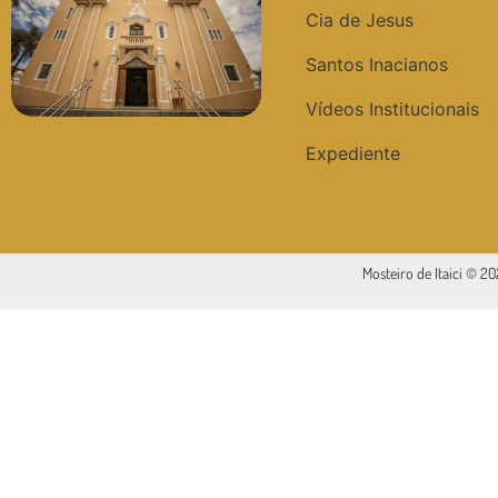
Cia de Jesus
Santos Inacianos
Vídeos Institucionais
Expediente
Mosteiro de Itaici © 2