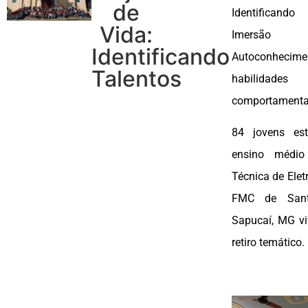
de
Identificand
Vida:
Imers
Identificando
Autoconheci
Talentos
habilidades
comportamenta
84 jovens es
ensino médio
Técnica de Elet
FMC de Sant
Sapucaí, MG v
retiro temático.
***