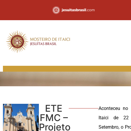
ETE
Aconteceu no 
FMC –
Itaici de 2
Projeto
Setembro, o Pro