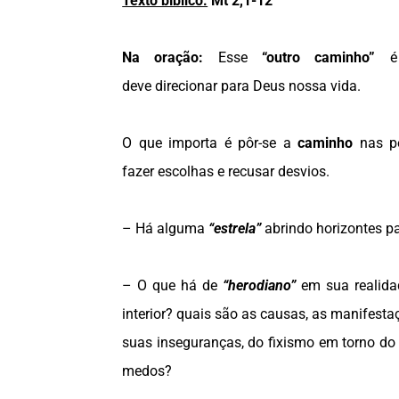
Texto bíblico:
Mt 2,1-12
Na oração:
Esse
“outro caminho”
é 
deve
direcionar para Deus nossa vida.
O que importa é pôr-se a
caminho
nas p
fazer escolhas e recusar desvios.
– Há alguma
“estrela”
abrindo horizontes p
– O que há de
“herodiano”
em sua realid
interior? quais são as causas, as manifesta
suas inseguranças, do fixismo em torno do 
medos?