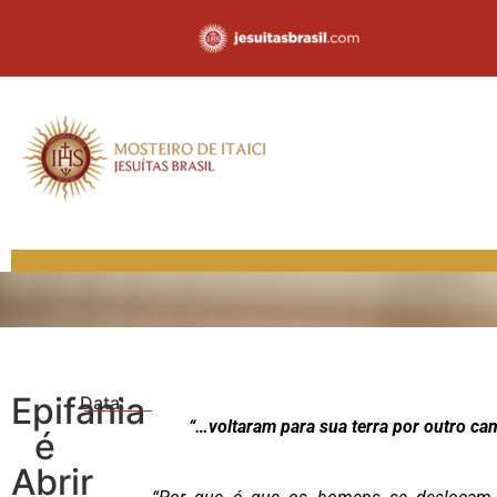
Epifania
Data:
“…voltaram para sua terra por outro ca
é
Abrir